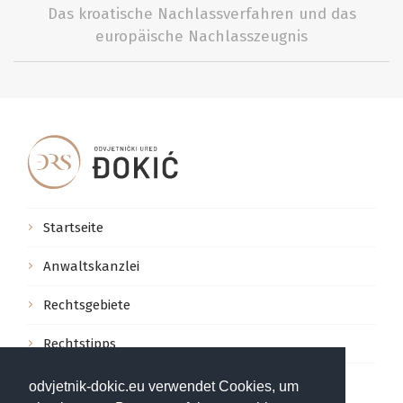
Das kroatische Nachlassverfahren und das
europäische Nachlasszeugnis
Startseite
Anwaltskanzlei
Rechtsgebiete
Rechtstipps
Kontakt
odvjetnik-dokic.eu verwendet Cookies, um