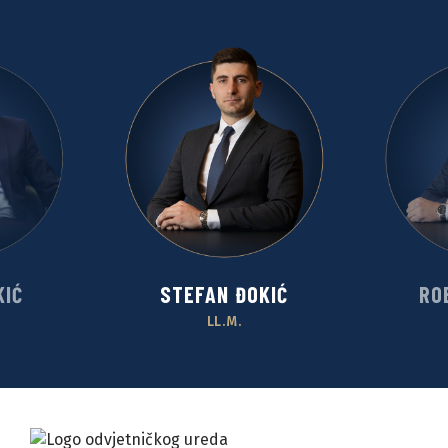
KIĆ
STEFAN ĐOKIĆ
RO
LL.M.