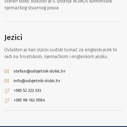
Stefan Đokić koautor je 5. izdanja NOMOS komentara
njemačkog stvarnog prava.
Jezici
Ovlašten je kao stalni sudski tumač za engleski jezik te
radi na hrvatskom, njemačkom i engleskom jeziku.
stefan@odvjetnik-dokic.hr
info@odvjetnik-dokic.hr
+385 52 222 333
+385 98 162 0584